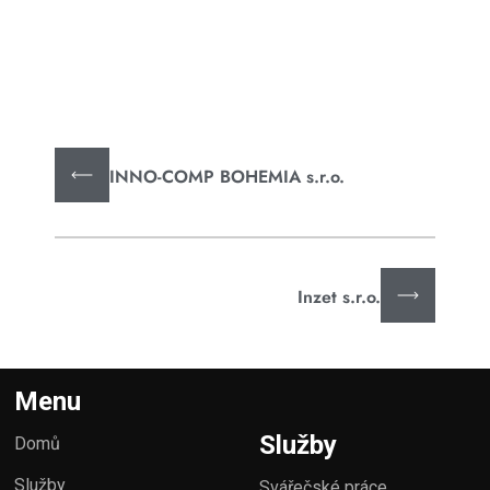
INNO-COMP BOHEMIA s.r.o.
Inzet s.r.o.
Menu
Služby
Domů
Služby
Svářečské práce