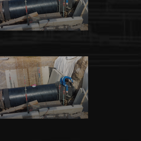
Běžná údržbářská činnost
Inzet s.r.o.
Izolatérské a klempířské práce
Inzet s.r.o.