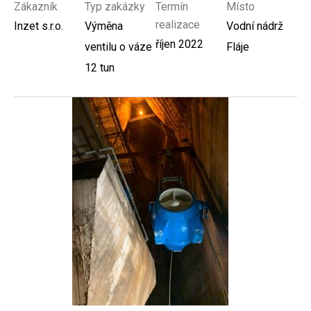
Zákazník
Typ zakázky
Termín
Místo
realizace
Inzet s.r.o.
Výměna
Vodní nádrž
říjen 2022
ventilu o váze
Fláje
12 tun