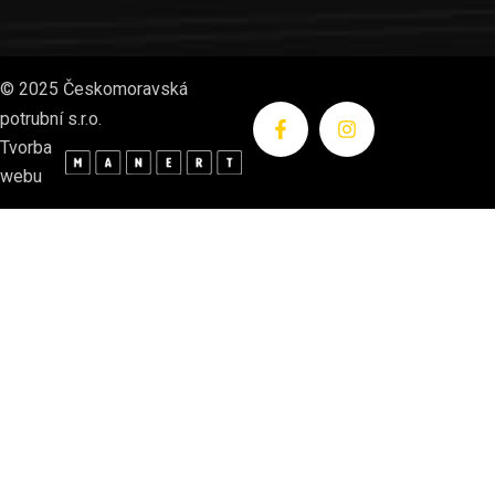
©
2025
Českomoravská
potrubní s.r.o.
Tvorba
webu
Potrubářské práce
Inzet s.r.o.