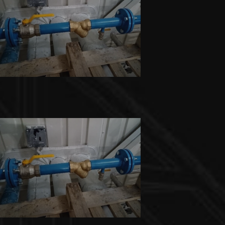
,
Běžná údržbářská činnost
Montážní práce
Mostecká montážní a.s.
Běžná údržbářská činnost
INNO-COMP BOHEMIA s.r.o.