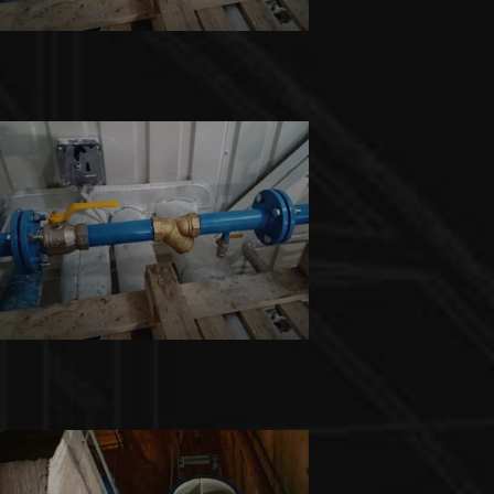
Mostecká montážní a.s.
Běžná údržbářská činnost
INNO-COMP BOHEMIA s.r.o.