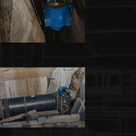
Potrubářské práce
INNO-COMP BOHEMIA s.r.o.
Běžná údržbářská činnost
Inzet s.r.o.