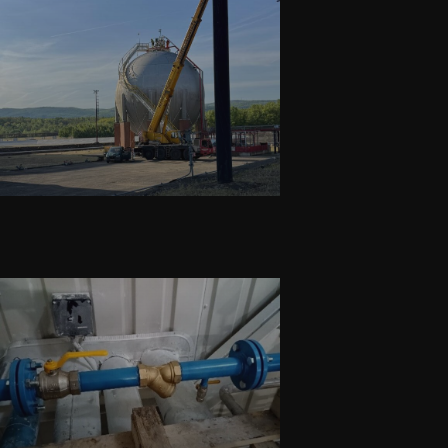
Montážní práce
Inelsev
,
Běžná údržbářská činnost
Montážní práce