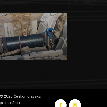
Izolatérské a klempířské práce
Inzet s.r.o.
©
2025
Českomoravská
potrubní s.r.o.