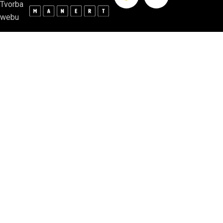
Tvorba
webu
Potrubářské práce
Inzet s.r.o.