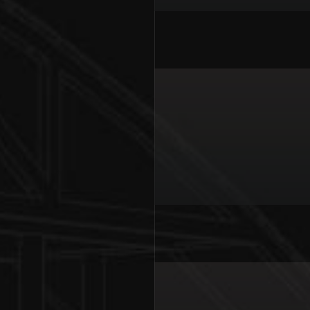
Mostecká montážní a.s.
Běžná údržbářská činnost
INNO-COMP BOHEMIA s.r.o.