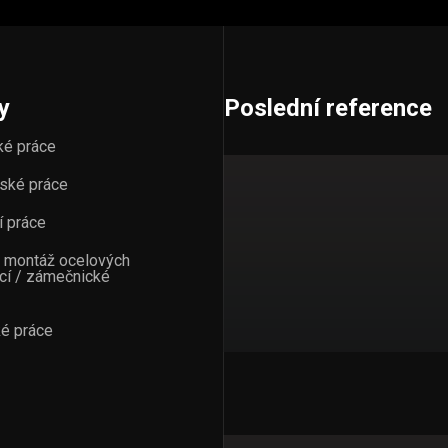
y
Poslední reference
ké práce
ské práce
í práce
a montáž ocelových
cí / zámečnické
ké práce