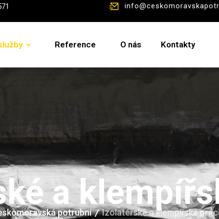
info@ceskomoravskapotr
571
služby
Reference
O nás
Kontakty
ské a klempíř
eskomoravská potrubní
Izolatérské a klempířské prác