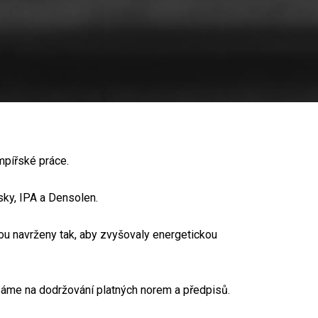
empířské práce.
sky, IPA a Densolen.
jsou navrženy tak, aby zvyšovaly energetickou
báme na dodržování platných norem a předpisů.