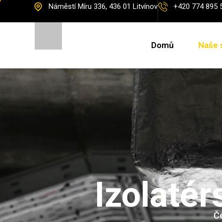
Náměstí Míru 336, 436 01 Litvínov
+420 774 895 
Domů
Naše 
Izolatér
Č