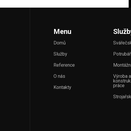
Menu
Služb
Domů
Svářečs
Služby
Potrubář
Reference
Montážn
O nás
Výroba 
konstruk
práce
Kontakty
Strojařs