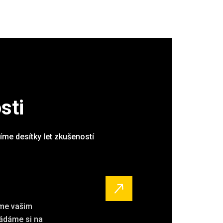
sti
šíme desítky let zkušeností
áme vašim
ládáme si na