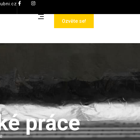
ubni.cz
Ozvěte se!
ské práce
e